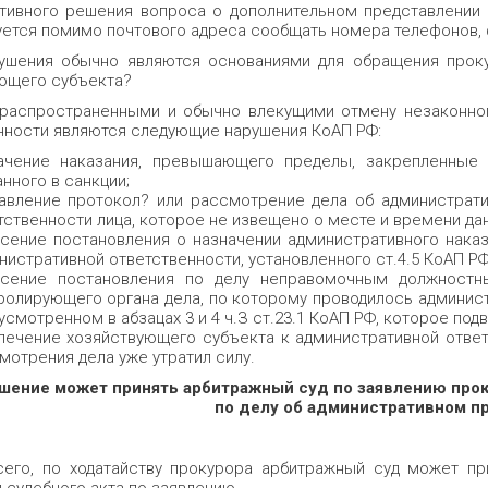
тивного решения вопроса о дополнитель­ном представлении
ется помимо почтового адреса сообщать номера телефонов, 
ушения обычно являются основания­ми для обращения прок
ющего субъекта?
распространенными и обычно влекущими отмену незаконног
нности являются следующие нарушения КоАП РФ:
ачение наказания, превышающего пределы, закрепленные
анного в санкции;
авление протокол? или рассмотрение дела об администрати
тственности лица, которое не извещено о месте и времени да
сение постановления о назначении административного наказ
нистративной ответственности, установленного ст.4.5 КоАП РФ
сение постановления по делу неправо­мочным должностн
ролирующего органа дела, по которому проводилось админист
усмотренном в абзацах 3 и 4 ч.З ст.23.1 КоАП РФ, которое по
лечение хозяйствующего субъекта к административной ответ
мотрения дела уже утратил силу.
шение может принять арбитражный суд по заявлению прок
по делу об администра­тивном 
его, по ходатайству прокурора арбитражный суд может п