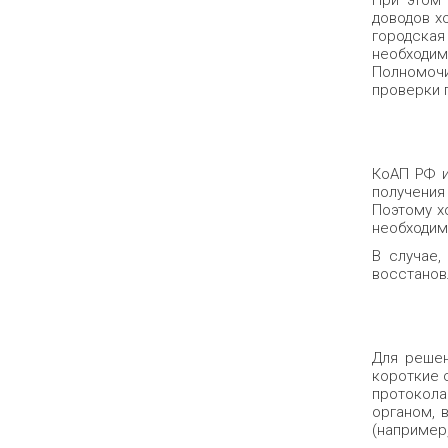
При этом 
доводов х
городская
необходим
Полномочи
проверки п
КоАП РФ и
получения
Поэтому х
необходимо
В случае,
восстанов
Для решен
короткие 
протокола
органом, 
(например