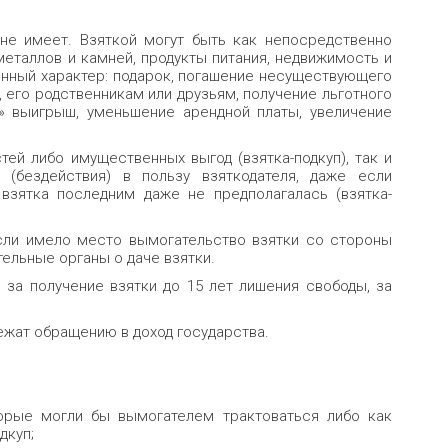
 не имеет. Взяткой могут быть как непосредственно
металлов и камней, продукты питания, недвижимость и
ванный характер: подарок, погашение несуществующего
 его родственникам или друзьям, получение льготного
й» выигрыш, уменьшение арендной платы, увеличение
ей либо имущественных выгод (взятка-подкуп), так и
(бездействия) в пользу взяткодателя, даже если
взятка последним даже не предполагалась (взятка-
если имело место вымогательство взятки со стороны
ельные органы о даче взятки.
за получение взятки до 15 лет лишения свободы, за
ежат обращению в доход государства.
торые могли бы вымогателем трактоваться либо как
дкуп;