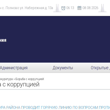
 с. Полново ул. Набережная д.13а
06
:
13
08.08.2026
ния
Администрация
Документы
Открытые 
куратура
» Борьба с коррупцией
 с коррупцией
УРА РАЙОНА ПРОВОДИТ ГОРЯЧУЮ ЛИНИЮ ПО ВОПРОСАМ ПРОТ