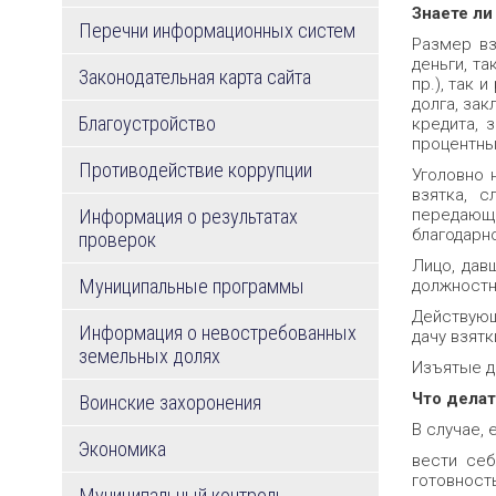
Знаете ли 
Перечни информационных систем
Размер вз
деньги, т
Законодательная карта сайта
пр.), так
долга, за
Благоустройство
кредита, 
процентных
Противодействие коррупции
Уголовно 
взятка, 
Информация о результатах
передающи
благодарно
проверок
Лицо, дав
Муниципальные программы
должностн
Действующ
Информация о невостребованных
дачу взятк
земельных долях
Изъятые д
Что делат
Воинские захоронения
В случае, 
Экономика
вести себ
готовность
Муниципальный контроль