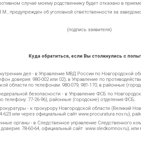
противном случае моему родственнику будет отказано в приеме
В.М., предупрежден об уголовной ответственности за заведомо
а) (подпись заявителя)
Куда обратиться, если Вы столкнулись с попы
нутренних дел - в Управление МВД России по Новгородской обла
лефон доверия: 980-002 или 02); в Управление по противодейс
ой области по телефонам: 980-079, 981-170, в районные (горо
федеральной безопасности - в Управление ФСБ по Новгородской
 по телефону: 77-26-96), районные (городские) отделения ФСБ;
рокуратуры - к прокурору Новгородской области (Великий Новго
84-623 или через официальный сайт www.procuratura.nov.ru), ра
нные органы - в Следственное управление Следственного коми
н доверия: 78-60-64, официальный сайт www.sledkomnov.ru); и