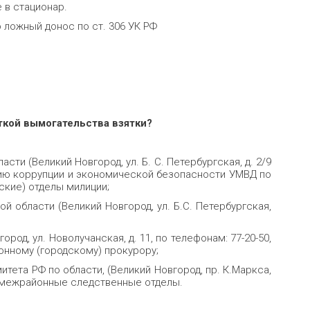
 в стационар.
 ложный донос по ст. 306 УК РФ
ткой вымогательства взятки?
сти (Великий Новгород, ул. Б. С. Петербургская, д. 2/9
твию коррупции и экономической безопасности УМВД по
дские) отделы милиции;
 области (Великий Новгород, ул. Б.С. Петербургская,
род, ул. Новолучанская, д. 11, по телефонам: 77-20-50,
йонному (городскому) прокурору;
тета РФ по области, (Великий Новгород, пр. К.Маркса,
ли межрайонные следственные отделы.