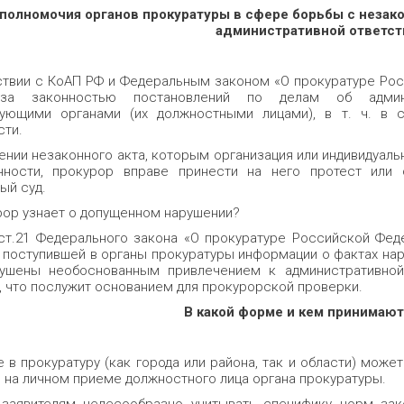
полномочия органов прокуратуры в сфере борьбы с незак
административной ответст
ствии с КоАП РФ и Федеральным законом «О прокуратуре Ро
за законностью поста­новлений по делам об админис
ующими органа­ми (их должностными лицами), в т. ч. в 
сти.
ении незаконного акта, которым органи­зация или индивидуал
нности, прокурор вправе принести на него протест или
ый суд.
рор узнает о допущенном нарушении?
ст.21 Федерального закона «О прокурату­ре Российской Фед
 поступившей в органы прокуратуры информации о фактах нар
ушены необоснованным привлечением к админис­тративной
, что послужит основанием для проку­рорской проверки.
В какой форме и кем принимаю
 в прокуратуру (как города или района, так и области) може
о на личном приеме должностного лица органа прокуратуры.