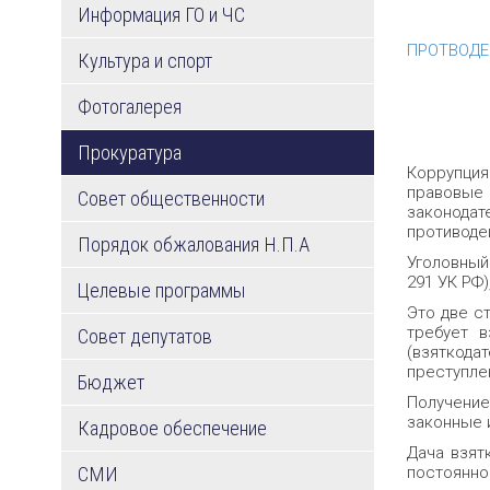
Информация ГО и ЧС
ПРОТВОДЕ
Культура и спорт
Фотогалерея
Прокуратура
Коррупция
правовые
Совет общественности
законода
противоде
Порядок обжалования Н.П.А
Уголовный 
291 УК РФ)
Целевые программы
Это две с
требует в
Совет депутатов
(взяткода
преступлен
Бюджет
Получение
законные 
Кадровое обеспечение
Дача взят
СМИ
постоянно