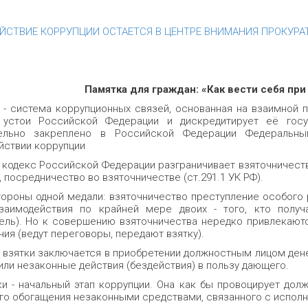
ЙСТВИЕ КОРРУПЦИИ ОСТАЕТСЯ В ЦЕНТРЕ ВНИМАНИЯ ПРОКУРА
Памятка для граждан: «Как вести себя пр
 - система коррупционных связей, основанная на взаимной п
 устои Российской Федерации и дискредитирует её госу
тельно закреплено в Российской Федерации Федеральн
йствии коррупции
кодекс Российской Федерации разграничивает взяточничество н
, посредничество во взяточничестве (ст.291.1 УК РФ).
тороны одной медали: взяточничество преступление особого 
заимодействия по крайней мере двоих - того, кто получа
тель). Но к совершению взяточничества нередко привлекаю
ия (ведут переговоры, передают взятку).
 взятки заключается в приобретении должностным лицом дене
или незаконные действия (бездействия) в пользу дающего.
ки - начальный этап коррупции. Она как бы провоцирует дол
го обогащения незаконными средствами, связанного с испол