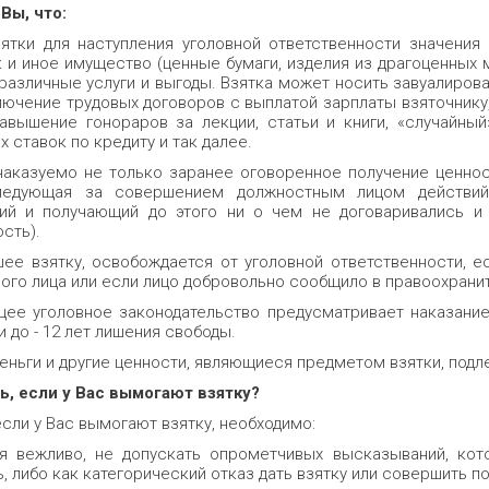
Вы, что:
ятки для наступления уголовной ответственности значения
ак и иное имущество (ценные бумаги, изделия из драгоценных 
 и различные услуги и выгоды. Взятка может носить завуалиро
ключение трудовых договоров с выплатой зарплаты взяточнику,
завышение гонораров за лекции, статьи и книги, «случайны
 ставок по кредиту и так далее.
наказуемо не только заранее оговоренное получение ценност
следующая за совершением должностным лицом действий 
й и получающий до этого ни о чем не договаривались и 
сть).
шее взятку, освобождается от уголовной ответственности, 
ого лица или если лицо добровольно сообщило в правоохранит
ее уголовное законодательство предусматривает наказание 
и до - 12 лет лишения свободы.
еньги и другие ценности, являющиеся предметом взятки, подл
ь, если у Вас вымогают взятку?
если у Вас вымогают взятку, необходимо:
я вежливо, не допускать опрометчивых высказываний, ко
, либо как категорический отказ дать взятку или совершить по