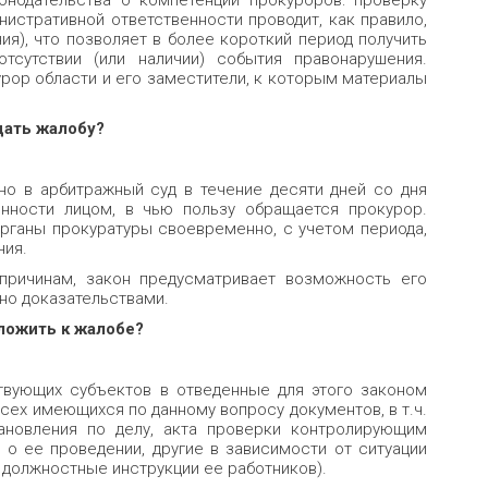
онодательства о компетенции прокуроров: проверку
нистративной ответственности проводит, как правило,
ия), что позволяет в более короткий период получить
тсутствии (или наличии) события правонарушения.
рор области и его заместители, к которым материалы
дать жалобу?
о в арбитражный суд в течение десяти дней со дня
нности лицом, в чью пользу обращается прокурор.
рганы прокурату­ры своевременно, с учетом периода,
ния.
причинам, закон предусматривает возможность его
но доказательства­ми.
ложить к жалобе?
твующих субъектов в отведенные для этого законом
сех имеющихся по данному вопросу документов, в т.ч.
анов­ления по делу, акта проверки контролирующим
 о ее проведении, другие в зависимости от ситуа­ции
 должностные инструкции ее работников).