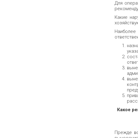
Для опера
рекоменду
Какие нар
хозяйству
Наиболее 
ответстве
назн
указ
сост
отве
выне
адми
выне
конт
пред
прив
расс
Какое ре
Прежде вс