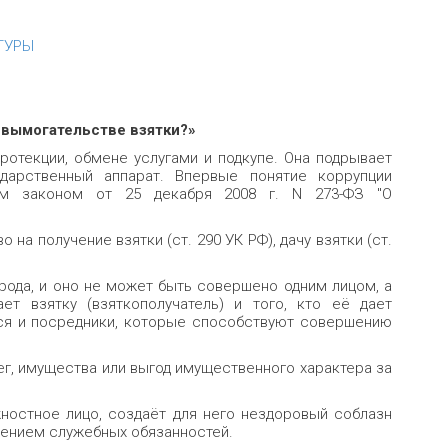
ТУРЫ
и вымогательстве взятки?»
ротекции, обмене услугами и подкупе. Она подрывает
дарственный аппарат. Впервые понятие коррупции
ым законом от 25 декабря 2008 г. N 273-ФЗ "О
а получение взятки (ст. 290 УК РФ), дачу взятки (ст.
рода, и оно не может быть совершено одним лицом, а
ет взятку (взяткополучатель) и того, кто её дает
тся и посредники, которые способствуют совершению
г, имущества или выгод имущественного характера за
жностное лицо, создаёт для него нездоровый соблазн
нением служебных обязанностей.