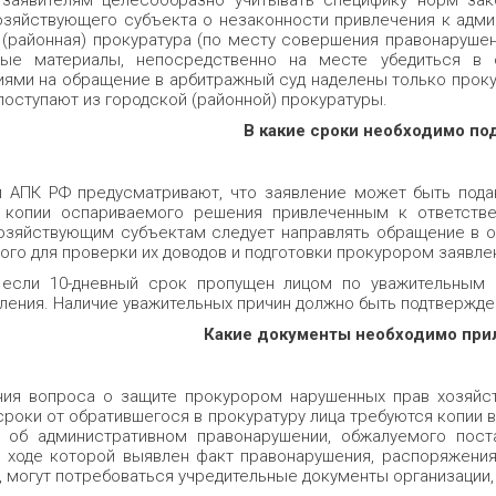
заявителям целесообразно учитывать специфику норм зак
озяйствующего субъек­та о незаконности привлечения к адми
 (районная) прокуратура (по месту совершения право­нарушен
ые материалы, непосредственно на месте убедиться в о
ями на обращение в арбитражный суд наделены только проку
осту­пают из городской (районной) прокуратуры.
В какие сроки необходимо по
 АПК РФ предусматривают, что заявление может быть подан
 копии оспариваемого решения привлеченным к ответстве
озяйствующим субъек­там следует направлять обращение в о
го для проверки их доводов и подготовки прокурором заявле­
 если 10-дневный срок пропущен лицом по уважительным 
ления. Наличие уважитель­ных причин должно быть подтвержде
Какие документы необходимо при
ия вопроса о защите прокурором нару­шенных прав хозяйс
сроки от обратившегося в прокуратуру лица требуются копии в
 об адми­нистративном правонарушении, обжалуемого пост
в ходе которой выявлен факт правонарушения, распоря­жения
, могут потребоваться учредительные документы организации,