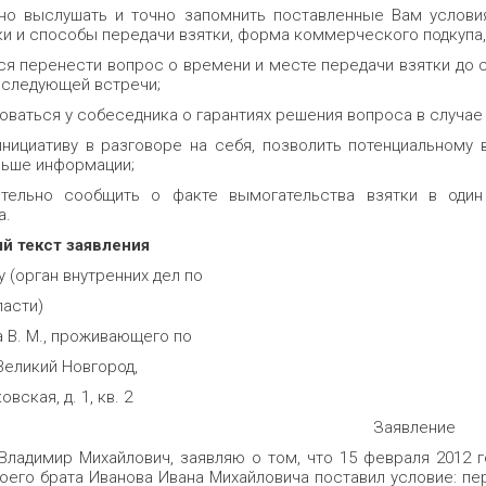
но выслушать и точно запомнить поставленные Вам услови
оки и способы передачи взятки, форма коммерческого подкупа
ся перенести вопрос о времени и месте передачи взятки до
 следующей встречи;
оваться у собеседника о гарантиях решения вопроса в случае 
инициативу в разговоре на себя, позволить потенциальному
ьше информации;
ительно сообщить о факте вымогательства взятки в один
а.
й текст заявления
 (орган внутренних дел по
ласти)
а В. М., проживающего по
 Великий Новгород,
овская, д. 1, кв. 2
Заявление
 Владимир Михайлович, заявляю о том, что 15 февраля 2012 
оего брата Иванова Ивана Михайловича поставил условие: пер