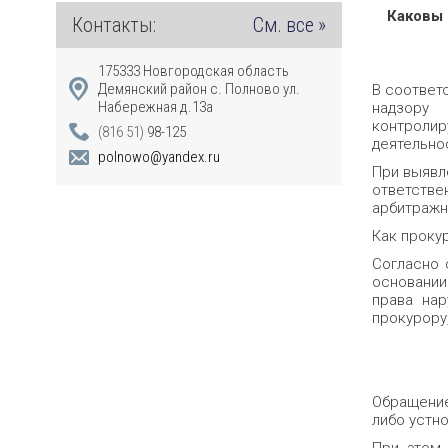
Каковы 
Контакты:
См. все »
175333 Новгородская область
Демянский район с. Полново ул.
В соответ
Набережная д.13а
надзору 
контролир
(816 51)
98-125
деятельно
polnowo@yandex.ru
При выявл
ответстве
арбитражн
Как проку
Согласно 
основании
права нар
прокурору
Обращение
либо устн