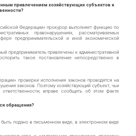
онным привлечением хозяйствую­щих субъектов к
веннос­ти?
ссийской Федерации» прокурор выполняет функцию по
тративных правонару­шениях, рассматриваемых
сфере предпри­нимательской и иной экономической
ьный предприниматель привле­чены к административной
 оспорить такое постановление непосредственно в
ерации» проверки исполнения законов проводятся на
ушения законов. Поэтому хозяйствующий субъект, чьи
 ответственности, вправе сообщить об этом факте
тся обращения?
т быть подано в письменном виде, в электронном виде