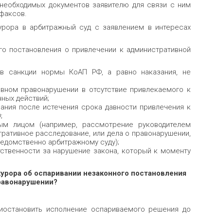
 необходимых документов заявителю для связи с ним
факсов.
урора в арбитражный суд с заявлением в интересах
о постановления о привлечении к административной
 в санкции нормы КоАП РФ, а равно наказания, не
вном правонарушении в отсутствие привлекаемого к
нных действий;
ания после истечения срока давности привлечения к
;
ым лицом (например, рассмотре­ние руководителем
ративное расследование, или дела о правонарушении,
дведомственно арбитражному суду);
ственности за нарушение закона, который к моменту
урора об оспаривании неза­конного постановления
правонарушении?
риостановить исполнение оспариваемого решения до