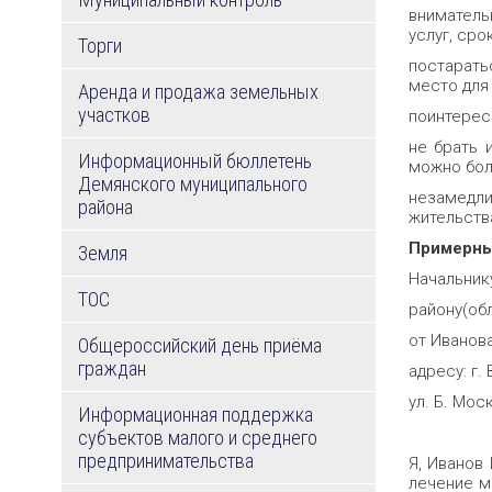
вниматель
услуг, ср
Торги
постарать
место для
Аренда и продажа земельных
участков
поинтерес
не брать 
Информационный бюллетень
можно бол
Демянского муниципального
незамедл
района
жительств
Примерны
Земля
Начальнику
ТОС
району(об
от Иванов
Общероссийский день приёма
граждан
адресу: г.
ул. Б. Моск
Информационная поддержка
субъектов малого и среднего
предпринимательства
Я, Иванов
лечение м