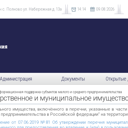
 с. Полново ул. Набережная д.13а
14
14
09.08.2026
ния
Администрация
Документы
Открытые 
формационная поддержка субъектов малого и среднего предпринимательства
арственное и муниципальное имуществ
ьного имущества, включённого в перечни, указанные в части
 предпринимательства в Российской федерации" на территори
ение от 07.06.2019 №81 Об утверждении перечня муниципал
ченного для предоставления во владение и (или) в пользова