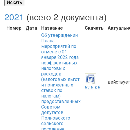
Искать
2021
(всего 2 документа)
Номер
Дата
Название
Скачать
Актуальн
Об утверждении
Плана
мероприятий по
отмене с 01
января 2022 года
неэффективных
налоговых
расходов
(налоговых льгот
действует
и пониженных
52.5 Кб
ставок по
налогам),
предоставленных
Советом
депутатов
Полновского
сельского
поселения