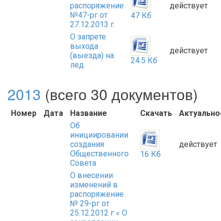
распоряжение
действует
№47-рг от
47 Кб
27.12.2013 г.
О запрете
выхода
действует
(выезда) на
24.5 Кб
лед
2013
(всего 30 документов)
Номер
Дата
Название
Скачать
Актуально
Об
инициировании
создания
действует
Общественного
16 Кб
Совета
О внесении
изменений в
распоряжение
№ 29-рг от
25.12.2012 г « О