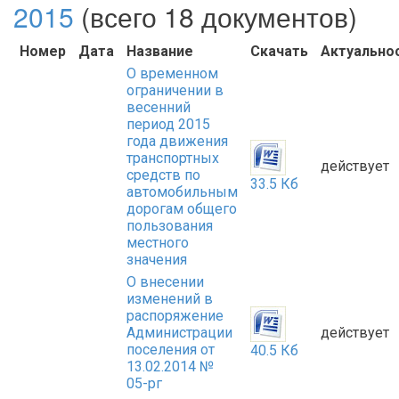
2015
(всего 18 документов)
Номер
Дата
Название
Скачать
Актуально
О временном
ограничении в
весенний
период 2015
года движения
транспортных
действует
средств по
33.5 Кб
автомобильным
дорогам общего
пользования
местного
значения
О внесении
изменений в
распоряжение
Администрации
действует
поселения от
40.5 Кб
13.02.2014 №
05-рг