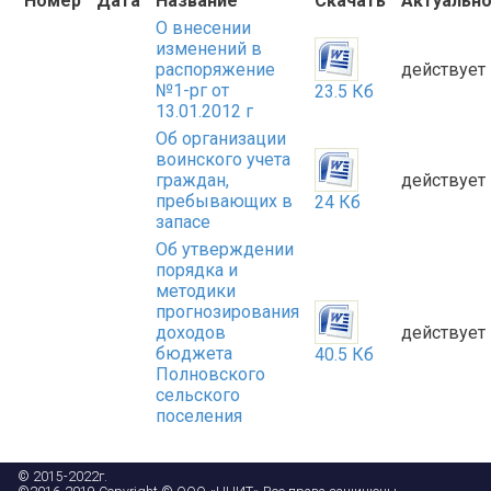
Номер
Дата
Название
Скачать
Актуальн
О внесении
изменений в
распоряжение
действует
№1-рг от
23.5 Кб
13.01.2012 г
Об организации
воинского учета
граждан,
действует
пребывающих в
24 Кб
запасе
Об утверждении
порядка и
методики
прогнозирования
доходов
действует
бюджета
40.5 Кб
Полновского
сельского
поселения
© 2015-2022г.