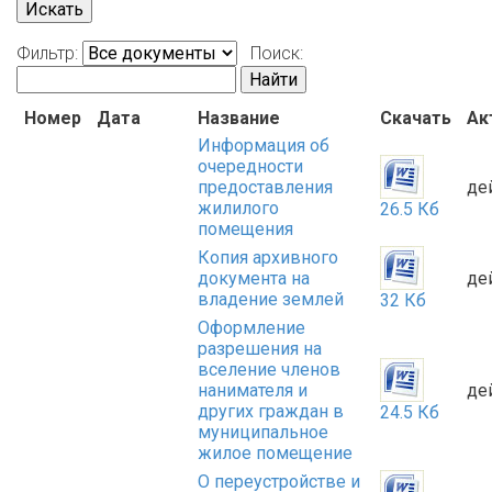
Искать
Фильтр:
Поиск:
Найти
Номер
Дата
Название
Скачать
Ак
Информация об
очередности
предоставления
де
жилилого
26.5 Кб
помещения
Копия архивного
документа на
де
владение землей
32 Кб
Оформление
разрешения на
вселение членов
нанимателя и
де
других граждан в
24.5 Кб
муниципальное
жилое помещение
О переустройстве и