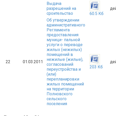
Выдача
разрешений на
де
сроительство
60.5 Кб
Об утверждении
административного
Регламента
предоставления
муници- пальной
услуги о переводе
жилых (нежилых)
помещений в
нежилые (жилые),
22
01.03.2011
де
согласований
203 Кб
переустройства и
(или)
перепланировки
жилых помещений
на территории
Полновского
сельского
поселения