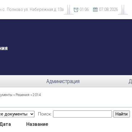
 с. Полново ул. Набережная д.13а
01
06
07.08.2026
ния
Администрация
Д
кументы
»
Решения
» 2014
Поиск:
Найти
Дата
Название